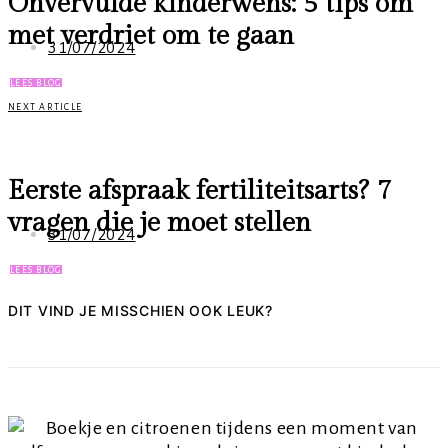
Onvervulde kinderwens: 5 tips om
met verdriet om te gaan
31/07/2024
LEES BLOG
NEXT ARTICLE
Eerste afspraak fertiliteitsarts? 7
vragen die je moet stellen
31/07/2024
LEES BLOG
DIT VIND JE MISSCHIEN OOK LEUK?