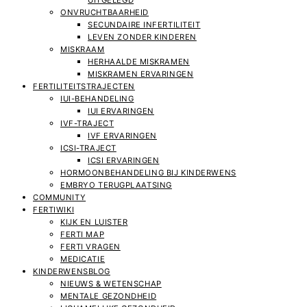
UITGELEGD
ONVRUCHTBAARHEID
SECUNDAIRE INFERTILITEIT
LEVEN ZONDER KINDEREN
MISKRAAM
HERHAALDE MISKRAMEN
MISKRAMEN ERVARINGEN
FERTILITEITSTRAJECTEN
IUI-BEHANDELING
IUI ERVARINGEN
IVF-TRAJECT
IVF ERVARINGEN
ICSI-TRAJECT
ICSI ERVARINGEN
HORMOONBEHANDELING BIJ KINDERWENS
EMBRYO TERUGPLAATSING
COMMUNITY
FERTIWIKI
KIJK EN LUISTER
FERTI MAP
FERTI VRAGEN
MEDICATIE
KINDERWENSBLOG
NIEUWS & WETENSCHAP
MENTALE GEZONDHEID