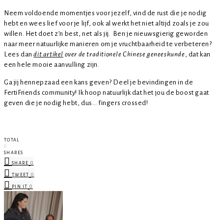
Neem voldoende momentjes voor jezelf, vind de rust die je nodig
hebt en wees lief voor je lijf, ook al werkt het niet altijd zoals je zou
willen. Het doet z’n best, net als jij. Ben je nieuwsgierig geworden
naar meer natuurlijke manieren om je vruchtbaarheid te verbeteren?
Lees dan
dit artikel
over de traditionele Chinese geneeskunde
, dat kan
een hele mooie aanvulling zijn.
Ga jij hennepzaad een kans geven? Deel je bevindingen in de
FertiFriends community! Ik hoop natuurlijk dat het jou de boost gaat
geven die je nodig hebt, dus… fingers crossed!
TOTAL
0
SHARES
0
SHARE
0
TWEET
0
PIN IT