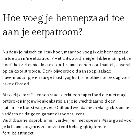
Hoe voeg je hennepzaad toe
aan je eetpatroon?
Nu denk je misschien: leuk hoor, maar hoe voeg ik die hennepzaad
nu toe aan m’n eetpatroon? Het antwoord is eigenlijk heel simpel. Je
hoeft het zeker niet los te eten. Je kunt hennepzaad namelijk overal
op en door strooien. Denk bijvoorbeeld aan soep, salade,
havermoutpap, een stukje toast, yoghurt, smoothies of beslag voor
cake of brood.
Makkelijk, toch? Hennepzaad is echt een superfood die niet mag
ontbreken in jouw keukenkastje als je je vruchtbaarheid een
natuurlijke boost wil geven. Onthoud wel dat het belangrijk is om te
variëren en dit geen garantie is voor succes.
Vruchtbaarheidsproblemen verdwijnen niet opeens. Maar goed voor
je lichaam zorgen is zo ontzettend belangrijk tijdens je
fertiliteitstraject.