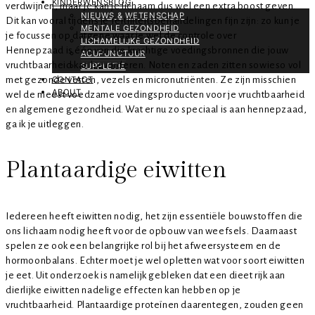
KINDERWENSBLOG
verdwijnen, maar je kan je lichaam dus wel een extra boost geven.
NIEUWS & WETENSCHAP
Dit kan vooral tijdens je fertiliteitsbehandelingen fijn zijn: zo kun je
MENTALE GEZONDHEID
je focussen op datgene waar je wel de controle over
LICHAMELIJKE GEZONDHEID
Hennepzaad is één van die krachtige voedingsbronnen die jouw
ACUPUNCTUUR
vruchtbaarheid kan bevorderen. Noten en zaden zitten sowieso vol
SUPPLETIE
met gezonde vetten, vezels en micronutriënten. Ze zijn misschien
CONTACT
ABOUT
wel de meest voedzame voedingsproducten voor je vruchtbaarheid
en algemene gezondheid. Wat er nu zo speciaal is aan hennepzaad,
ga ik je uitleggen.
Plantaardige eiwitten
Iedereen heeft eiwitten nodig, het zijn essentiële bouwstoffen die
ons lichaam nodig heeft voor de opbouw van weefsels. Daarnaast
spelen ze ook een belangrijke rol bij het afweersysteem en de
hormoonbalans. Echter moet je wel opletten wat voor soort eiwitten
je eet. Uit onderzoek is namelijk gebleken dat een dieet rijk aan
dierlijke eiwitten nadelige effecten kan hebben op je
vruchtbaarheid. Plantaardige proteïnen daarentegen, zouden geen