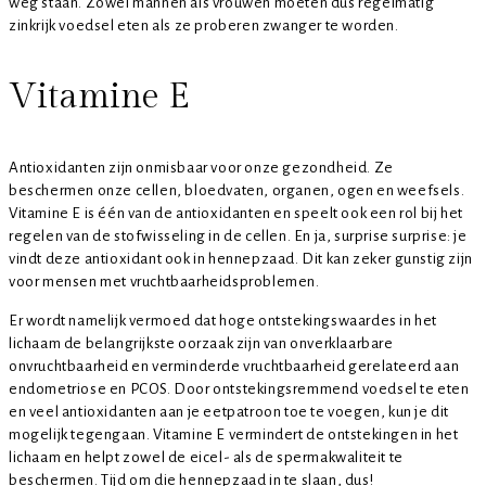
weg staan. Zowel mannen als vrouwen moeten dus regelmatig
zinkrijk voedsel eten als ze proberen zwanger te worden.
Vitamine E
Antioxidanten zijn onmisbaar voor onze gezondheid. Ze
beschermen onze cellen, bloedvaten, organen, ogen en weefsels.
Vitamine E is één van de antioxidanten en speelt ook een rol bij het
regelen van de stofwisseling in de cellen. En ja, surprise surprise: je
vindt deze antioxidant ook in hennepzaad. Dit kan zeker gunstig zijn
voor mensen met vruchtbaarheidsproblemen.
Er wordt namelijk vermoed dat hoge ontstekingswaardes in het
lichaam de belangrijkste oorzaak zijn van onverklaarbare
onvruchtbaarheid en verminderde vruchtbaarheid gerelateerd aan
endometriose en PCOS. Door ontstekingsremmend voedsel te eten
en veel antioxidanten aan je eetpatroon toe te voegen, kun je dit
mogelijk tegengaan. Vitamine E vermindert de ontstekingen in het
lichaam en helpt zowel de eicel- als de spermakwaliteit te
beschermen. Tijd om die hennepzaad in te slaan, dus!