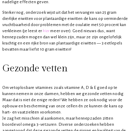
nadelige effecten geven.
Sterker nog, onderzoek wijst uit dat het vervangen van 25 gram
dierlijke eiwitten voor plantaardige eiwitten de kans op verminderde
vruchtbaarheid door problemen met de ovulatie met 50 procent kan
verkleinen (je leest er
hier
meer over). Goed nieuws dus, want
hennepzaden mogen dan wel klein zijn, maar ze zijn ongelofelijk
krachtig en een rijke bron van plantaardige eiwitten — 3 eetlepels
bevatten maar liefst 10 gram eiwitten!
Gezonde vetten
Om vetoplosbare vitamines zoals vitamine A, D & E goed op te
kunnen nemen in onze darmen, hebben we gezonde vetten nodig.
Maar dat is niet de enige reden! We hebben ze ook nodig voor de
opbouw en bescherming van onze cellen én ze kunnen de kans op
hart- en vaatziekten voorkomen.
Je zag het misschien al aankomen, maar hennepzaden zitten
boordevol omega 3-vetzuren. Diverse onderzoeken hebben
aangetoond dat deze gezonde vetten de rijping en kwaliteit van de