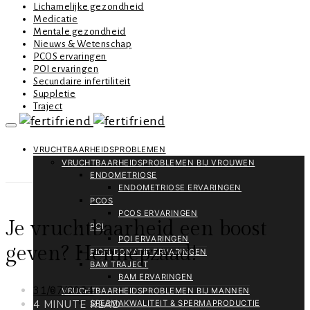
Lichamelijke gezondheid
Medicatie
Mentale gezondheid
Nieuws & Wetenschap
PCOS ervaringen
POI ervaringen
Secundaire infertiliteit
Suppletie
Traject
VRUCHTBAARHEIDSPROBLEMEN
VRUCHTBAARHEIDSPROBLEMEN BIJ VROUWEN
ENDOMETRIOSE
ENDOMETRIOSE ERVARINGEN
PCOS
PCOS ERVARINGEN
Je vruchtbaarheid een boost
POI
POI ERVARINGEN
geven? Hennepzaad!
EICELDONATIE ERVARINGEN
BAM TRAJECT
BAM ERVARINGEN
31/07/2024
VRUCHTBAARHEIDSPROBLEMEN BIJ MANNEN
4 MINUTE READ
SPERMAKWALITEIT & SPERMAPRODUCTIE