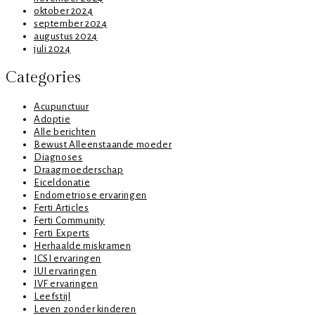
oktober 2024
september 2024
augustus 2024
juli 2024
Categories
Acupunctuur
Adoptie
Alle berichten
Bewust Alleenstaande moeder
Diagnoses
Draagmoederschap
Eiceldonatie
Endometriose ervaringen
Ferti Articles
Ferti Community
Ferti Experts
Herhaalde miskramen
ICSI ervaringen
IUI ervaringen
IVF ervaringen
Leefstijl
Leven zonder kinderen