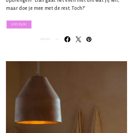
opbrengen? ‘Dan gaat het even niet om wat jij wil,
maar doe je mee met de rest. Toch?’
LEES BLOG
SHARE