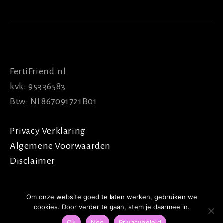
INFO
FertiFriend.nl
kvk: 95336583
Btw: NL867091721B01
Privacy Verklaring
Algemene Voorwaarden
Disclaimer
© 2024-2025 FertiFriend
Om onze website goed te laten werken, gebruiken we
Website met ♥ gemaakt door:
Kirpunt
cookies. Door verder te gaan, stem je daarmee in.
Ok
Nee
Privacybeleid