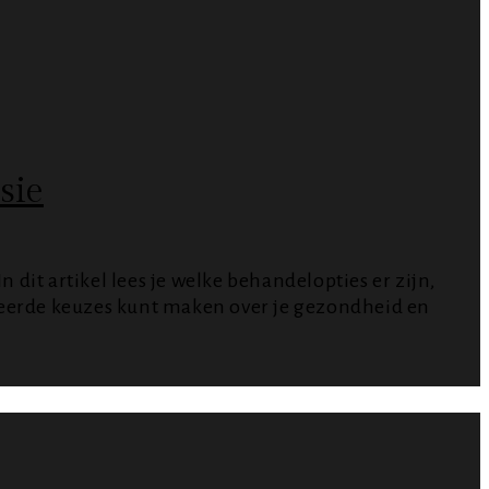
sie
dit artikel lees je welke behandelopties er zijn,
rmeerde keuzes kunt maken over je gezondheid en