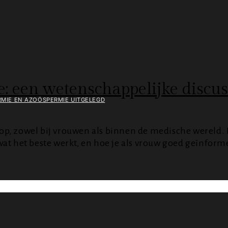
: een wetenschappelijke discus
MIE EN AZOÖSPERMIE UITGELEGD
, zowel bij vrouwen als binnen de medische wereld. In 
wat het beste werkt, en hoe je als vrouw goed geïnfo