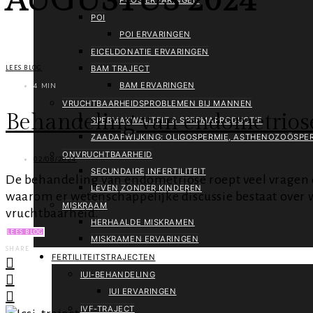
AUGUSTUS 2024
POI
POI ERVARINGEN
EICELDONATIE ERVARINGEN
BAM TRAJECT
LEES BLOG
BAM ERVARINGEN
4 MIN
VRUCHTBAARHEIDSPROBLEMEN BIJ MANNEN
Behandeling van endometriose
SPERMAKWALITEIT & SPERMAPRODUCTIE
ZAADAFWIJKING: OLIGOSPERMIE, ASTHENOZOÖSPER
ONVRUCHTBAARHEID
02/08/2024
SECUNDAIRE INFERTILITEIT
De behandeling van endometriose roept veel vragen op
LEVEN ZONDER KINDEREN
waarom er wetenschappelijke discussie bestaat over 
MISKRAAM
vruchtbaarheid.
HERHAALDE MISKRAMEN
LEES BLOG
MISKRAMEN ERVARINGEN
SHARE
FERTILITEITSTRAJECTEN
IUI-BEHANDELING
IUI ERVARINGEN
IVF-TRAJECT