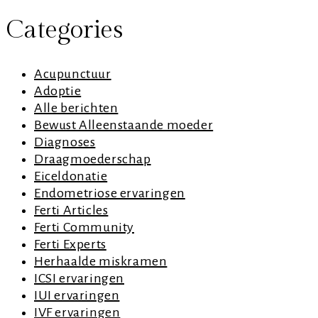
Categories
Acupunctuur
Adoptie
Alle berichten
Bewust Alleenstaande moeder
Diagnoses
Draagmoederschap
Eiceldonatie
Endometriose ervaringen
Ferti Articles
Ferti Community
Ferti Experts
Herhaalde miskramen
ICSI ervaringen
IUI ervaringen
IVF ervaringen