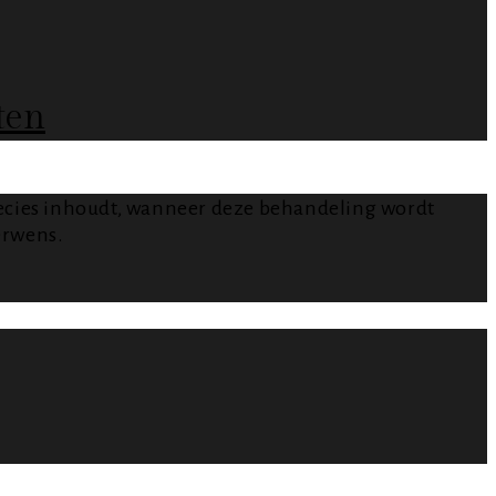
ten
I precies inhoudt, wanneer deze behandeling wordt
erwens.