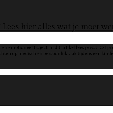
? Lees hier alles wat je moet we
f en emotioneel traject. In dit artikel lees je wat ICS
achten op medisch én persoonlijk vlak tijdens een kind