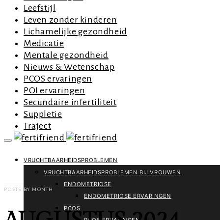
Leefstijl
Leven zonder kinderen
Lichamelijke gezondheid
Medicatie
Mentale gezondheid
Nieuws & Wetenschap
PCOS ervaringen
POI ervaringen
Secundaire infertiliteit
Suppletie
Traject
VRUCHTBAARHEIDSPROBLEMEN
VRUCHTBAARHEIDSPROBLEMEN BIJ VROUWEN
ENDOMETRIOSE
POSTS BY MONTH
ENDOMETRIOSE ERVARINGEN
PCOS
PCOS ERVARINGEN