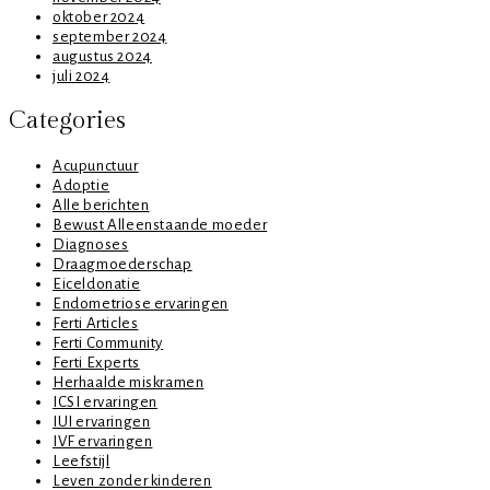
oktober 2024
september 2024
augustus 2024
juli 2024
Categories
Acupunctuur
Adoptie
Alle berichten
Bewust Alleenstaande moeder
Diagnoses
Draagmoederschap
Eiceldonatie
Endometriose ervaringen
Ferti Articles
Ferti Community
Ferti Experts
Herhaalde miskramen
ICSI ervaringen
IUI ervaringen
IVF ervaringen
Leefstijl
Leven zonder kinderen