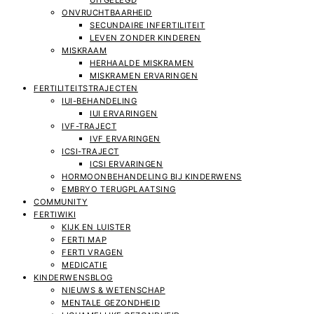
UITGELEGD
ONVRUCHTBAARHEID
SECUNDAIRE INFERTILITEIT
LEVEN ZONDER KINDEREN
MISKRAAM
HERHAALDE MISKRAMEN
MISKRAMEN ERVARINGEN
FERTILITEITSTRAJECTEN
IUI-BEHANDELING
IUI ERVARINGEN
IVF-TRAJECT
IVF ERVARINGEN
ICSI-TRAJECT
ICSI ERVARINGEN
HORMOONBEHANDELING BIJ KINDERWENS
EMBRYO TERUGPLAATSING
COMMUNITY
FERTIWIKI
KIJK EN LUISTER
FERTI MAP
FERTI VRAGEN
MEDICATIE
KINDERWENSBLOG
NIEUWS & WETENSCHAP
MENTALE GEZONDHEID