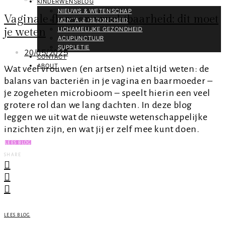
KINDERWENSBLOG
NIEUWS & WETENSCHAP
Vaginale flora en vruchtbaarheid: dit moet
MENTALE GEZONDHEID
je weten
LICHAMELIJKE GEZONDHEID
ACUPUNCTUUR
SUPPLETIE
20/05/2025
CONTACT
ABOUT
Wat veel vrouwen (en artsen) niet altijd weten: de
balans van bacteriën in je vagina en baarmoeder –
je zogeheten microbioom – speelt hierin een veel
grotere rol dan we lang dachten. In deze blog
leggen we uit wat de nieuwste wetenschappelijke
inzichten zijn, en wat jij er zelf mee kunt doen.
LEES BLOG
SHARE
LEES BLOG