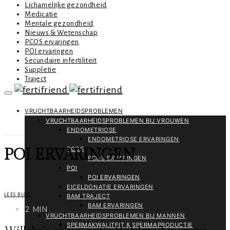
Lichamelijke gezondheid
Medicatie
Mentale gezondheid
Nieuws & Wetenschap
PCOS ervaringen
POI ervaringen
Secundaire infertiliteit
Suppletie
Traject
VRUCHTBAARHEIDSPROBLEMEN
VRUCHTBAARHEIDSPROBLEMEN BIJ VROUWEN
ENDOMETRIOSE
ENDOMETRIOSE ERVARINGEN
PCOS
POI ERVARINGEN
PCOS ERVARINGEN
POI
POI ERVARINGEN
EICELDONATIE ERVARINGEN
LEES BLOG
BAM TRAJECT
BAM ERVARINGEN
2 MIN
VRUCHTBAARHEIDSPROBLEMEN BIJ MANNEN
SPERMAKWALITEIT & SPERMAPRODUCTIE