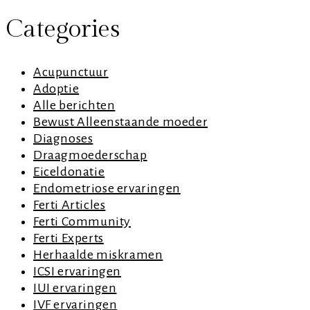
Categories
Acupunctuur
Adoptie
Alle berichten
Bewust Alleenstaande moeder
Diagnoses
Draagmoederschap
Eiceldonatie
Endometriose ervaringen
Ferti Articles
Ferti Community
Ferti Experts
Herhaalde miskramen
ICSI ervaringen
IUI ervaringen
IVF ervaringen