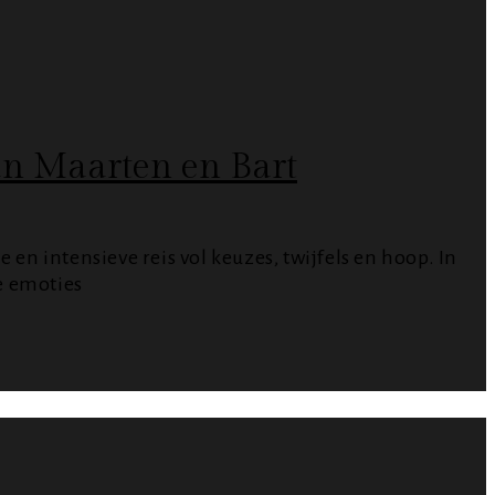
an Maarten en Bart
en intensieve reis vol keuzes, twijfels en hoop. In
e emoties