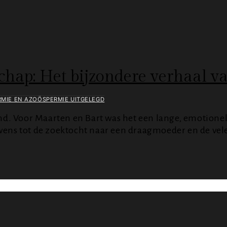
hap: Het bijzondere verhaal v
MIE EN AZOÖSPERMIE UITGELEGD
nd. Voor Maarten en Bart was het een lange, emotionele 
rwens tot de zoektocht naar een draagmoeder en de vel