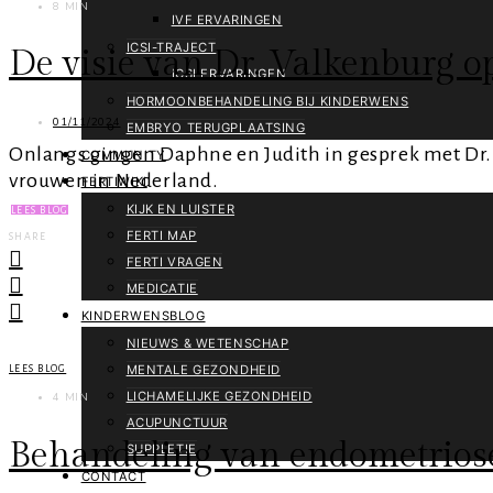
8 MIN
IVF ERVARINGEN
ICSI-TRAJECT
De visie van Dr. Valkenburg o
ICSI ERVARINGEN
HORMOONBEHANDELING BIJ KINDERWENS
01/11/2024
EMBRYO TERUGPLAATSING
Onlangs gingen Daphne en Judith in gesprek met Dr.
COMMUNITY
vrouwen in Nederland.
FERTIWIKI
KIJK EN LUISTER
LEES BLOG
FERTI MAP
SHARE
FERTI VRAGEN
MEDICATIE
KINDERWENSBLOG
NIEUWS & WETENSCHAP
MENTALE GEZONDHEID
LEES BLOG
LICHAMELIJKE GEZONDHEID
4 MIN
ACUPUNCTUUR
Behandeling van endometriose
SUPPLETIE
CONTACT