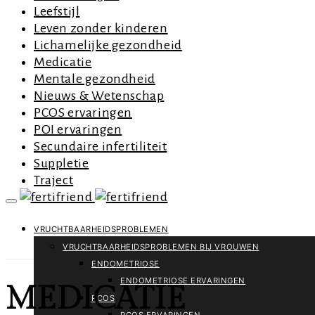
Leefstijl
Leven zonder kinderen
Lichamelijke gezondheid
Medicatie
Mentale gezondheid
Nieuws & Wetenschap
PCOS ervaringen
POI ervaringen
Secundaire infertiliteit
Suppletie
Traject
VRUCHTBAARHEIDSPROBLEMEN
VRUCHTBAARHEIDSPROBLEMEN BIJ VROUWEN
ENDOMETRIOSE
ENDOMETRIOSE ERVARINGEN
MEDICATIE
PCOS
PCOS ERVARINGEN