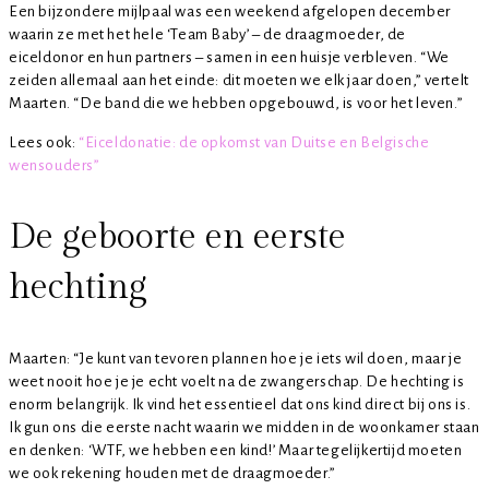
Een bijzondere mijlpaal was een weekend afgelopen december
waarin ze met het hele ‘Team Baby’ – de draagmoeder, de
eiceldonor en hun partners – samen in een huisje verbleven. “We
zeiden allemaal aan het einde: dit moeten we elk jaar doen,” vertelt
Maarten. “De band die we hebben opgebouwd, is voor het leven.”
Lees ook:
“Eiceldonatie: de opkomst van Duitse en Belgische
wensouders”
De geboorte en eerste
hechting
Maarten: “Je kunt van tevoren plannen hoe je iets wil doen, maar je
weet nooit hoe je je echt voelt na de zwangerschap. De hechting is
enorm belangrijk. Ik vind het essentieel dat ons kind direct bij ons is.
Ik gun ons die eerste nacht waarin we midden in de woonkamer staan
en denken: ‘WTF, we hebben een kind!’ Maar tegelijkertijd moeten
we ook rekening houden met de draagmoeder.”