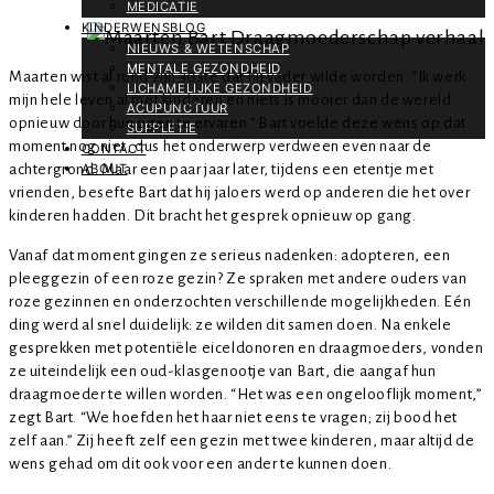
MEDICATIE
KINDERWENSBLOG
NIEUWS & WETENSCHAP
MENTALE GEZONDHEID
Maarten wist al rond zijn 30ste dat hij vader wilde worden. “Ik werk
LICHAMELIJKE GEZONDHEID
mijn hele leven al met kinderen en niets is mooier dan de wereld
ACUPUNCTUUR
opnieuw door hun ogen te ervaren.” Bart voelde deze wens op dat
SUPPLETIE
moment nog niet, dus het onderwerp verdween even naar de
CONTACT
achtergrond. Maar een paar jaar later, tijdens een etentje met
ABOUT
vrienden, besefte Bart dat hij jaloers werd op anderen die het over
kinderen hadden. Dit bracht het gesprek opnieuw op gang.
Vanaf dat moment gingen ze serieus nadenken: adopteren, een
pleeggezin of een roze gezin? Ze spraken met andere ouders van
roze gezinnen en onderzochten verschillende mogelijkheden. Eén
ding werd al snel duidelijk: ze wilden dit samen doen. Na enkele
gesprekken met potentiële eiceldonoren en draagmoeders, vonden
ze uiteindelijk een oud-klasgenootje van Bart, die aangaf hun
draagmoeder te willen worden. “Het was een ongelooflijk moment,”
zegt Bart. “We hoefden het haar niet eens te vragen; zij bood het
zelf aan.” Zij heeft zelf een gezin met twee kinderen, maar altijd de
wens gehad om dit ook voor een ander te kunnen doen.