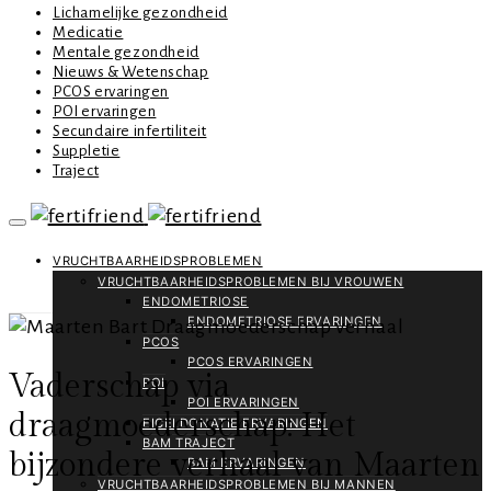
Lichamelijke gezondheid
Medicatie
Mentale gezondheid
Nieuws & Wetenschap
PCOS ervaringen
POI ervaringen
Secundaire infertiliteit
Suppletie
Traject
VRUCHTBAARHEIDSPROBLEMEN
VRUCHTBAARHEIDSPROBLEMEN BIJ VROUWEN
ENDOMETRIOSE
ENDOMETRIOSE ERVARINGEN
PCOS
PCOS ERVARINGEN
Vaderschap via
POI
POI ERVARINGEN
draagmoederschap: Het
EICELDONATIE ERVARINGEN
BAM TRAJECT
bijzondere verhaal van Maarten
BAM ERVARINGEN
VRUCHTBAARHEIDSPROBLEMEN BIJ MANNEN