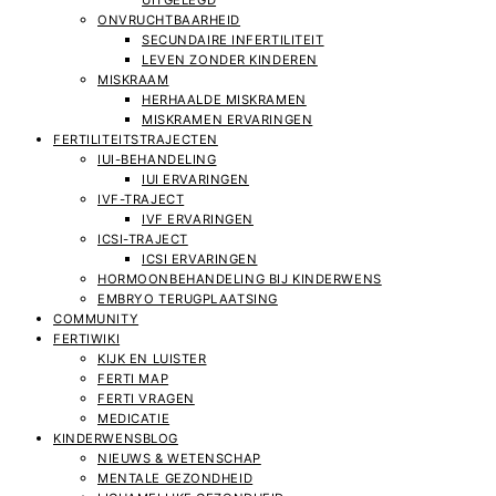
UITGELEGD
ONVRUCHTBAARHEID
SECUNDAIRE INFERTILITEIT
LEVEN ZONDER KINDEREN
MISKRAAM
HERHAALDE MISKRAMEN
MISKRAMEN ERVARINGEN
FERTILITEITSTRAJECTEN
IUI-BEHANDELING
IUI ERVARINGEN
IVF-TRAJECT
IVF ERVARINGEN
ICSI-TRAJECT
ICSI ERVARINGEN
HORMOONBEHANDELING BIJ KINDERWENS
EMBRYO TERUGPLAATSING
COMMUNITY
FERTIWIKI
KIJK EN LUISTER
FERTI MAP
FERTI VRAGEN
MEDICATIE
KINDERWENSBLOG
NIEUWS & WETENSCHAP
MENTALE GEZONDHEID