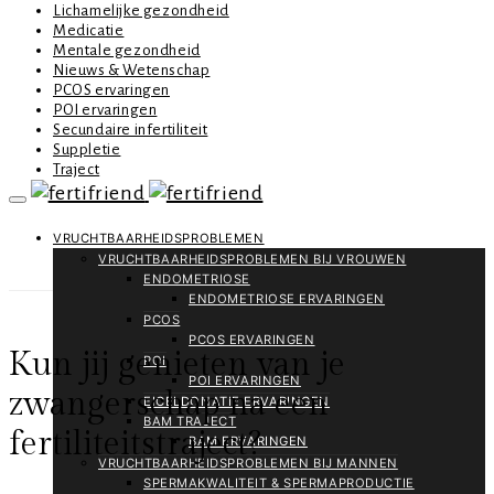
Lichamelijke gezondheid
Medicatie
Mentale gezondheid
Nieuws & Wetenschap
PCOS ervaringen
POI ervaringen
Secundaire infertiliteit
Suppletie
Traject
VRUCHTBAARHEIDSPROBLEMEN
VRUCHTBAARHEIDSPROBLEMEN BIJ VROUWEN
ENDOMETRIOSE
ENDOMETRIOSE ERVARINGEN
PCOS
PCOS ERVARINGEN
Kun jij genieten van je
POI
POI ERVARINGEN
zwangerschap na een
EICELDONATIE ERVARINGEN
BAM TRAJECT
fertiliteitstraject?
BAM ERVARINGEN
VRUCHTBAARHEIDSPROBLEMEN BIJ MANNEN
SPERMAKWALITEIT & SPERMAPRODUCTIE