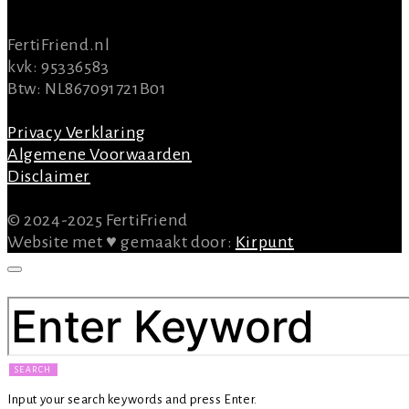
INFO
FertiFriend.nl
kvk: 95336583
Btw: NL867091721B01
Privacy Verklaring
Algemene Voorwaarden
Disclaimer
© 2024-2025 FertiFriend
Website met ♥ gemaakt door:
Kirpunt
SEARCH FOR:
SEARCH
Input your search keywords and press Enter.