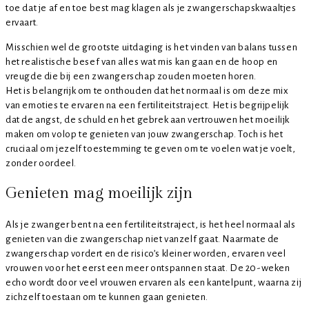
toe dat je af en toe best mag klagen als je zwangerschapskwaaltjes
ervaart.
Misschien wel de grootste uitdaging is het vinden van balans tussen
het realistische besef van alles wat mis kan gaan en de hoop en
vreugde die bij een zwangerschap zouden moeten horen.
Het is belangrijk om te onthouden dat het normaal is om deze mix
van emoties te ervaren na een fertiliteitstraject. Het is begrijpelijk
dat de angst, de schuld en het gebrek aan vertrouwen het moeilijk
maken om volop te genieten van jouw zwangerschap. Toch is het
cruciaal om jezelf toestemming te geven om te voelen wat je voelt,
zonder oordeel.
Genieten mag moeilijk zijn
Als je zwanger bent na een fertiliteitstraject, is het heel normaal als
genieten van die zwangerschap niet vanzelf gaat. Naarmate de
zwangerschap vordert en de risico’s kleiner worden, ervaren veel
vrouwen voor het eerst een meer ontspannen staat. De 20-weken
echo wordt door veel vrouwen ervaren als een kantelpunt, waarna zij
zichzelf toestaan om te kunnen gaan genieten.