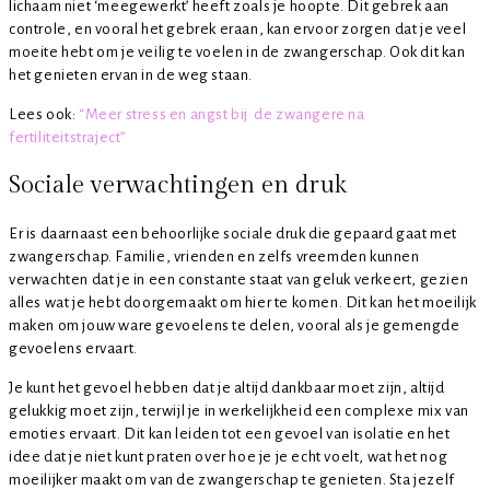
lichaam niet ‘meegewerkt’ heeft zoals je hoopte. Dit gebrek aan
controle, en vooral het gebrek eraan, kan ervoor zorgen dat je veel
moeite hebt om je veilig te voelen in de zwangerschap. Ook dit kan
het genieten ervan in de weg staan.
Lees ook:
“Meer stress en angst bij de zwangere na
fertiliteitstraject”
Sociale verwachtingen en druk
Er is daarnaast een behoorlijke sociale druk die gepaard gaat met
zwangerschap. Familie, vrienden en zelfs vreemden kunnen
verwachten dat je in een constante staat van geluk verkeert, gezien
alles wat je hebt doorgemaakt om hier te komen. Dit kan het moeilijk
maken om jouw ware gevoelens te delen, vooral als je gemengde
gevoelens ervaart.
Je kunt het gevoel hebben dat je altijd dankbaar moet zijn, altijd
gelukkig moet zijn, terwijl je in werkelijkheid een complexe mix van
emoties ervaart. Dit kan leiden tot een gevoel van isolatie en het
idee dat je niet kunt praten over hoe je je echt voelt, wat het nog
moeilijker maakt om van de zwangerschap te genieten. Sta jezelf