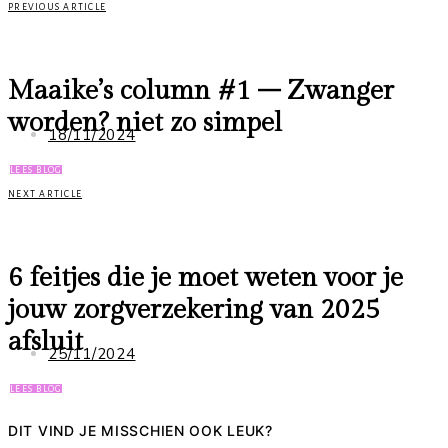
PREVIOUS ARTICLE
Maaike’s column #1 – Zwanger
worden? niet zo simpel
18/11/2024
LEES BLOG
NEXT ARTICLE
6 feitjes die je moet weten voor je
jouw zorgverzekering van 2025
afsluit
25/11/2024
LEES BLOG
DIT VIND JE MISSCHIEN OOK LEUK?