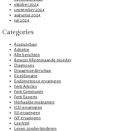
oktober 2024
september 2024
augustus 2024
juli 2024
Categories
Acupunctuur
Adoptie
Alle berichten
Bewust Alleenstaande moeder
Diagnoses
Draagmoederschap
Eiceldonatie
Endometriose ervaringen
Ferti Articles
Ferti Community
Ferti Experts
Herhaalde miskramen
ICSI ervaringen
IUI ervaringen
IVF ervaringen
Leefstijl
Leven zonder kinderen