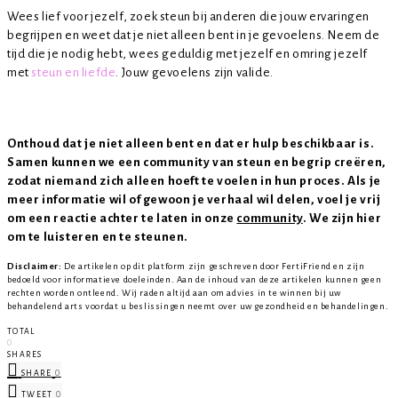
Wees lief voor jezelf, zoek steun bij anderen die jouw ervaringen
begrijpen en weet dat je niet alleen bent in je gevoelens. Neem de
tijd die je nodig hebt, wees geduldig met jezelf en omring jezelf
met
steun en liefde
. Jouw gevoelens zijn valide.
Onthoud dat je niet alleen bent en dat er hulp beschikbaar is.
Samen kunnen we een community van steun en begrip creëren,
zodat niemand zich alleen hoeft te voelen in hun proces. Als je
meer informatie wil of gewoon je verhaal wil delen, voel je vrij
om een reactie achter te laten in onze
community
. We zijn hier
om te luisteren en te steunen.
Disclaimer:
De artikelen op dit platform zijn geschreven door FertiFriend en zijn
bedoeld voor informatieve doeleinden. Aan de inhoud van deze artikelen kunnen geen
rechten worden ontleend. Wij raden altijd aan om advies in te winnen bij uw
behandelend arts voordat u beslissingen neemt over uw gezondheid en behandelingen.
TOTAL
0
SHARES
0
SHARE
0
TWEET