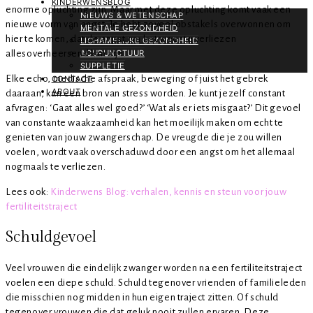
KINDERWENSBLOG
enorme opluchting zijn. Maar met deze opluchting komt vaak een
NIEUWS & WETENSCHAP
nieuwe vorm van angst. Je hebt zoveel obstakels overwonnen om
MENTALE GEZONDHEID
hier te komen, dat de angst om het weer te verliezen
LICHAMELIJKE GEZONDHEID
allesoverheersend kan zijn.
ACUPUNCTUUR
SUPPLETIE
Elke echo, medische afspraak, beweging of juist het gebrek
CONTACT
ABOUT
daaraan, kan een bron van stress worden. Je kunt jezelf constant
afvragen: ‘Gaat alles wel goed?’ ‘Wat als er iets misgaat?’ Dit gevoel
van constante waakzaamheid kan het moeilijk maken om echt te
genieten van jouw zwangerschap. De vreugde die je zou willen
voelen, wordt vaak overschaduwd door een angst om het allemaal
nogmaals te verliezen.
Lees ook:
Kinderwens Blog: verhalen, kennis en steun voor jouw
fertiliteitstraject
Schuldgevoel
Veel vrouwen die eindelijk zwanger worden na een fertiliteitstraject
voelen een diepe schuld. Schuld tegenover vrienden of familieleden
die misschien nog midden in hun eigen traject zitten. Of schuld
tegenover vrouwen die dat geluk nooit zullen ervaren. Deze