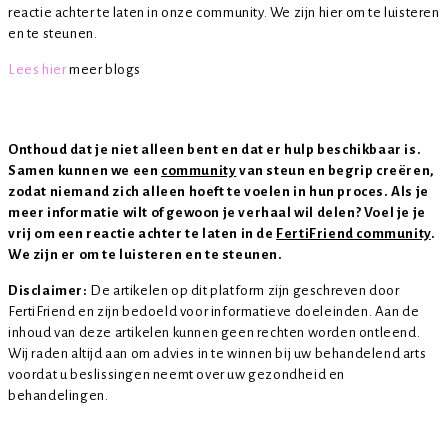
reactie achter te laten in onze community. We zijn hier om te luisteren
en te steunen.
Lees hier
meer blogs
Onthoud dat je niet alleen bent en dat er hulp beschikbaar is.
Samen kunnen we een
community
van steun en begrip creëren,
zodat niemand zich alleen hoeft te voelen in hun proces. Als je
meer informatie wilt of gewoon je verhaal wil delen? Voel je je
vrij om een reactie achter te laten in de
FertiFriend community
.
We zijn er om te luisteren en te steunen.
Disclaimer:
De artikelen op dit platform zijn geschreven door
FertiFriend en zijn bedoeld voor informatieve doeleinden. Aan de
inhoud van deze artikelen kunnen geen rechten worden ontleend.
Wij raden altijd aan om advies in te winnen bij uw behandelend arts
voordat u beslissingen neemt over uw gezondheid en
behandelingen.