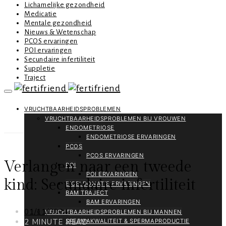
Lichamelijke gezondheid
Medicatie
Mentale gezondheid
Nieuws & Wetenschap
PCOS ervaringen
POI ervaringen
Secundaire infertiliteit
Suppletie
Traject
VRUCHTBAARHEIDSPROBLEMEN
VRUCHTBAARHEIDSPROBLEMEN BIJ VROUWEN
ENDOMETRIOSE
ENDOMETRIOSE ERVARINGEN
PCOS
PCOS ERVARINGEN
Verlangen naar een tweede
POI
POI ERVARINGEN
kind: Secundaire infertiliteit
EICELDONATIE ERVARINGEN
BAM TRAJECT
BAM ERVARINGEN
01/11/2024
VRUCHTBAARHEIDSPROBLEMEN BIJ MANNEN
2 MINUTE READ
SPERMAKWALITEIT & SPERMAPRODUCTIE