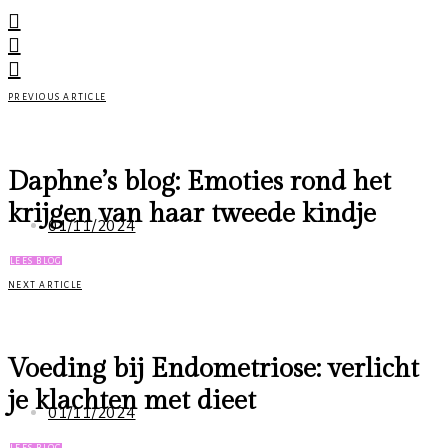
PREVIOUS ARTICLE
Daphne’s blog: Emoties rond het
krijgen van haar tweede kindje
01/11/2024
LEES BLOG
NEXT ARTICLE
Voeding bij Endometriose: verlicht
je klachten met dieet
01/11/2024
LEES BLOG