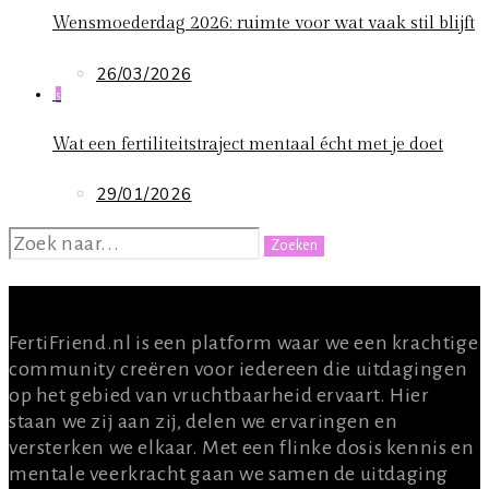
Wensmoederdag 2026: ruimte voor wat vaak stil blijft
26/03/2026
5
Wat een fertiliteitstraject mentaal écht met je doet
29/01/2026
ZOEKEN
NAAR:
OVER ONS
FertiFriend.nl is een platform waar we een krachtige
community creëren voor iedereen die uitdagingen
op het gebied van vruchtbaarheid ervaart. Hier
staan we zij aan zij, delen we ervaringen en
versterken we elkaar. Met een flinke dosis kennis en
mentale veerkracht gaan we samen de uitdaging