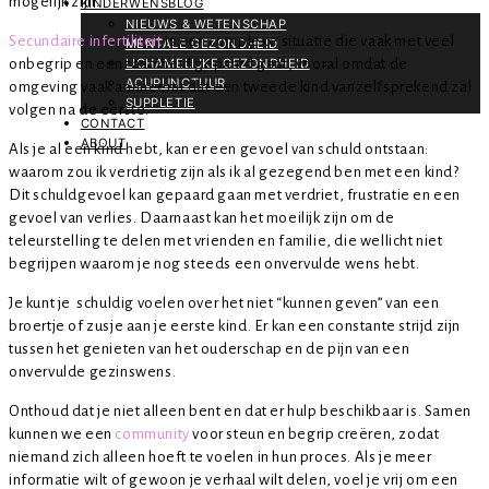
mogelijk zijn.
KINDERWENSBLOG
NIEUWS & WETENSCHAP
Secundaire infertiliteit
is een complexe situatie die vaak met veel
MENTALE GEZONDHEID
onbegrip en eenzaamheid gepaard gaat, vooral omdat de
LICHAMELIJKE GEZONDHEID
ACUPUNCTUUR
omgeving vaak aanneemt dat een tweede kind vanzelfsprekend zal
SUPPLETIE
volgen na de eerste.
CONTACT
ABOUT
Als je al een kind hebt, kan er een gevoel van schuld ontstaan:
waarom zou ik verdrietig zijn als ik al gezegend ben met een kind?
Dit schuldgevoel kan gepaard gaan met verdriet, frustratie en een
gevoel van verlies. Daarnaast kan het moeilijk zijn om de
teleurstelling te delen met vrienden en familie, die wellicht niet
begrijpen waarom je nog steeds een onvervulde wens hebt.
Je kunt je schuldig voelen over het niet “kunnen geven” van een
broertje of zusje aan je eerste kind. Er kan een constante strijd zijn
tussen het genieten van het ouderschap en de pijn van een
onvervulde gezinswens.
Onthoud dat je niet alleen bent en dat er hulp beschikbaar is. Samen
kunnen we een
community
voor steun en begrip creëren, zodat
niemand zich alleen hoeft te voelen in hun proces. Als je meer
informatie wilt of gewoon je verhaal wilt delen, voel je vrij om een