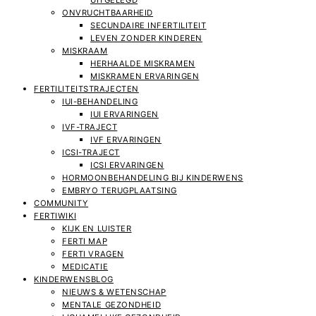
UITGELEGD
ONVRUCHTBAARHEID
SECUNDAIRE INFERTILITEIT
LEVEN ZONDER KINDEREN
MISKRAAM
HERHAALDE MISKRAMEN
MISKRAMEN ERVARINGEN
FERTILITEITSTRAJECTEN
IUI-BEHANDELING
IUI ERVARINGEN
IVF-TRAJECT
IVF ERVARINGEN
ICSI-TRAJECT
ICSI ERVARINGEN
HORMOONBEHANDELING BIJ KINDERWENS
EMBRYO TERUGPLAATSING
COMMUNITY
FERTIWIKI
KIJK EN LUISTER
FERTI MAP
FERTI VRAGEN
MEDICATIE
KINDERWENSBLOG
NIEUWS & WETENSCHAP
MENTALE GEZONDHEID