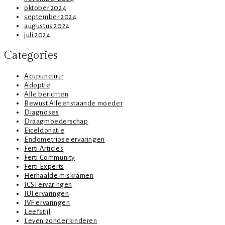
oktober 2024
september 2024
augustus 2024
juli 2024
Categories
Acupunctuur
Adoptie
Alle berichten
Bewust Alleenstaande moeder
Diagnoses
Draagmoederschap
Eiceldonatie
Endometriose ervaringen
Ferti Articles
Ferti Community
Ferti Experts
Herhaalde miskramen
ICSI ervaringen
IUI ervaringen
IVF ervaringen
Leefstijl
Leven zonder kinderen