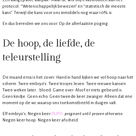
protocol. “Wetenschappelijk bewezen” en “statistisch de meeste
kans”. Terwijl die kans voor ons inmiddels nog maar 10% is.
En dus bereiden we ons voor. Op de allerlaatste poging.
De hoop, de liefde, de
teleurstelling
De maand erna is het zover. Hand in hand kijken we vol hoop naar het
scherm. Twee embryo’s. Twee trosjes leven. Twee nieuwe kansen.
Twee weken later… bloed. Game over. Alsof er niets gebeurd is.
Geen kindje. Geen echo. Geen tweede keer zwanger. Alleen dat ene
moment op de wc waarop ons toekomstbeeld in duigen valt.
Elf embryo’s. Negen keer
PUPO
:
pregnant until proven otherwise
.
Negen keer hoop. Negen keer afscheid.