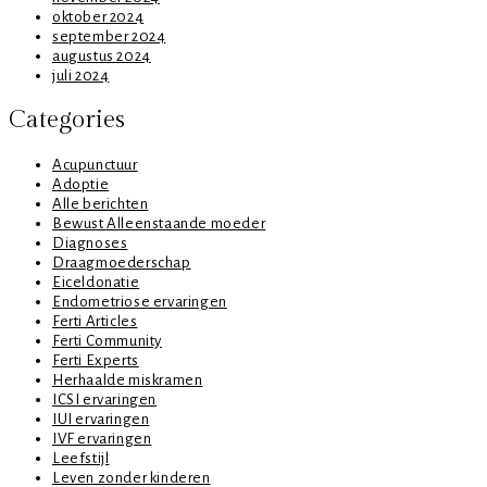
oktober 2024
september 2024
augustus 2024
juli 2024
Categories
Acupunctuur
Adoptie
Alle berichten
Bewust Alleenstaande moeder
Diagnoses
Draagmoederschap
Eiceldonatie
Endometriose ervaringen
Ferti Articles
Ferti Community
Ferti Experts
Herhaalde miskramen
ICSI ervaringen
IUI ervaringen
IVF ervaringen
Leefstijl
Leven zonder kinderen