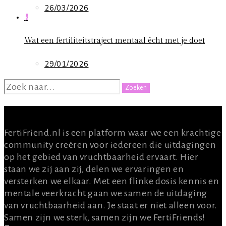
26/03/2026
5
Wat een fertiliteitstraject mentaal écht met je doet
29/01/2026
ZOEKEN
NAAR:
OVER ONS
FertiFriend.nl is een platform waar we een krachtige
community creëren voor iedereen die uitdagingen
op het gebied van vruchtbaarheid ervaart. Hier
staan we zij aan zij, delen we ervaringen en
versterken we elkaar. Met een flinke dosis kennis en
mentale veerkracht gaan we samen de uitdaging
van vruchtbaarheid aan. Je staat er niet alleen voor.
Samen zijn we sterk, samen zijn we FertiFriends!