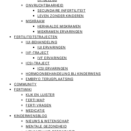
UITGELEGD
ONVRUCHTBAARHEID
SECUNDAIRE INFERTILITEIT
LEVEN ZONDER KINDEREN
MISKRAAM
HERHAALDE MISKRAMEN
MISKRAMEN ERVARINGEN
FERTILITEITSTRAJECTEN
IUI-BEHANDELING
IUI ERVARINGEN
IVF-TRAJECT
IVF ERVARINGEN
ICSI-TRAJECT
ICSI ERVARINGEN
HORMOONBEHANDELING BIJ KINDERWENS
EMBRYO TERUGPLAATSING
COMMUNITY
FERTIWIKI
KIJK EN LUISTER
FERTI MAP
FERTI VRAGEN
MEDICATIE
KINDERWENSBLOG
NIEUWS & WETENSCHAP
MENTALE GEZONDHEID