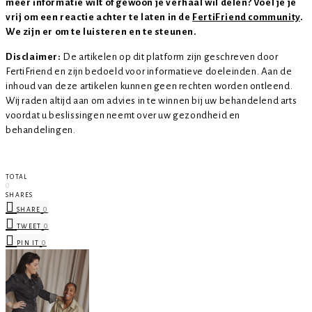
meer informatie wilt of gewoon je verhaal wil delen? Voel je je
vrij om een reactie achter te laten in de
FertiFriend community
.
We zijn er om te luisteren en te steunen.
Disclaimer:
De artikelen op dit platform zijn geschreven door
FertiFriend en zijn bedoeld voor informatieve doeleinden. Aan de
inhoud van deze artikelen kunnen geen rechten worden ontleend.
Wij raden altijd aan om advies in te winnen bij uw behandelend arts
voordat u beslissingen neemt over uw gezondheid en
behandelingen.
TOTAL
0
SHARES
0
SHARE
0
TWEET
0
PIN IT