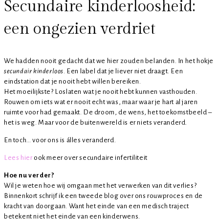
Secundaire kinderloosheid:
een ongezien verdriet
We hadden nooit gedacht dat we hier zouden belanden. In het hokje
secundair kinderloos
. Een label dat je liever niet draagt. Een
eindstation dat je nooit hebt willen bereiken.
Het moeilijkste? Loslaten wat je nooit hebt kunnen vasthouden.
Rouwen om iets wat er nooit echt was, maar waar je hart al jaren
ruimte voor had gemaakt. De droom, de wens, het toekomstbeeld –
het is weg. Maar voor de buitenwereld is er niets veranderd.
En toch… voor ons is álles veranderd.
Lees hier
ook meer over secundaire infertiliteit
Hoe nu verder?
Wil je weten hoe wij omgaan met het verwerken van dit verlies?
Binnenkort schrijf ik een tweede blog over ons rouwproces en de
kracht van doorgaan. Want het einde van een medisch traject
betekent niet het einde van een kinderwens.