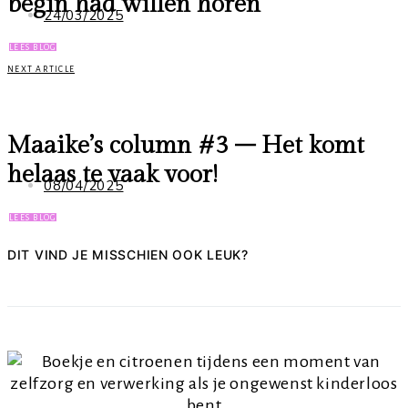
begin had willen horen
24/03/2025
LEES BLOG
NEXT ARTICLE
Maaike’s column #3 – Het komt
helaas te vaak voor!
08/04/2025
LEES BLOG
DIT VIND JE MISSCHIEN OOK LEUK?