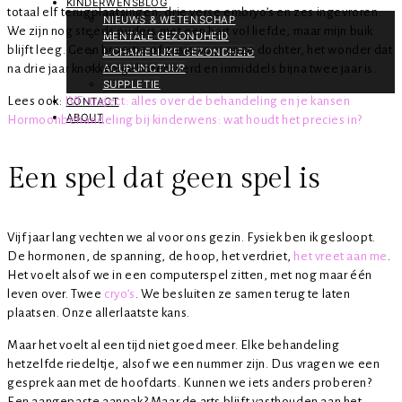
KINDERWENSBLOG
totaal elf terugplaatsingen, drie verse embryo’s en zes ingevroren.
NIEUWS & WETENSCHAP
We zijn nog steeds ouders met een hart vol liefde, maar mijn buik
MENTALE GEZONDHEID
blijft leeg. Geen broertje of zusje voor onze dochter, het wonder dat
LICHAMELIJKE GEZONDHEID
na drie jaar knokken geboren werd en inmiddels bijna twee jaar is.
ACUPUNCTUUR
SUPPLETIE
Lees ook:
IVF-traject: alles over de behandeling en je kansen
CONTACT
ABOUT
Hormoonbehandeling bij kinderwens: wat houdt het precies in?
Een spel dat geen spel is
Vijf jaar lang vechten we al voor ons gezin. Fysiek ben ik gesloopt.
De hormonen, de spanning, de hoop, het verdriet,
het vreet aan me
.
Het voelt alsof we in een computerspel zitten, met nog maar één
leven over. Twee
cryo’s
. We besluiten ze samen terug te laten
plaatsen. Onze allerlaatste kans.
Maar het voelt al een tijd niet goed meer. Elke behandeling
hetzelfde riedeltje, alsof we een nummer zijn. Dus vragen we een
gesprek aan met de hoofdarts. Kunnen we iets anders proberen?
Een aangepaste aanpak? Maar de arts blijft vasthouden aan het