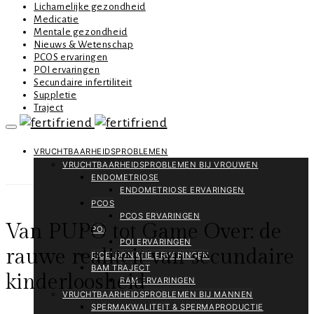
Lichamelijke gezondheid
Medicatie
Mentale gezondheid
Nieuws & Wetenschap
PCOS ervaringen
POI ervaringen
Secundaire infertiliteit
Suppletie
Traject
VRUCHTBAARHEIDSPROBLEMEN
VRUCHTBAARHEIDSPROBLEMEN BIJ VROUWEN
ENDOMETRIOSE
ENDOMETRIOSE ERVARINGEN
PCOS
PCOS ERVARINGEN
Van PUPO tot Game Over: de
POI
POI ERVARINGEN
rauwe realiteit van secundaire
EICELDONATIE ERVARINGEN
BAM TRAJECT
kinderloosheid
BAM ERVARINGEN
VRUCHTBAARHEIDSPROBLEMEN BIJ MANNEN
SPERMAKWALITEIT & SPERMAPRODUCTIE