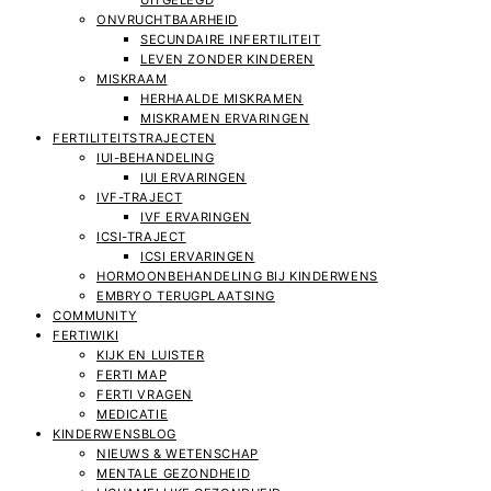
UITGELEGD
ONVRUCHTBAARHEID
SECUNDAIRE INFERTILITEIT
LEVEN ZONDER KINDEREN
MISKRAAM
HERHAALDE MISKRAMEN
MISKRAMEN ERVARINGEN
FERTILITEITSTRAJECTEN
IUI-BEHANDELING
IUI ERVARINGEN
IVF-TRAJECT
IVF ERVARINGEN
ICSI-TRAJECT
ICSI ERVARINGEN
HORMOONBEHANDELING BIJ KINDERWENS
EMBRYO TERUGPLAATSING
COMMUNITY
FERTIWIKI
KIJK EN LUISTER
FERTI MAP
FERTI VRAGEN
MEDICATIE
KINDERWENSBLOG
NIEUWS & WETENSCHAP
MENTALE GEZONDHEID