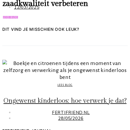
zaadkwaliteit verbeteren
12/03/2025
LEES BLOG
DIT VIND JE MISSCHIEN OOK LEUK?
LEES BLOG
Ongewenst kinderloos: hoe verwerk je dat?
FERTIFRIEND.NL
28/05/2026