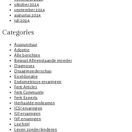
oktober 2024
september 2024
augustus 2024
juli 2024
Categories
Acupunctuur
Adoptie
Alle berichten
Bewust Alleenstaande moeder
Diagnoses
Draagmoederschap
Eiceldonatie
Endometriose ervaringen
Ferti Articles
Ferti Community
Ferti Experts
Herhaalde miskramen
ICSI ervaringen
IUI ervaringen
IVF ervaringen
Leefstijl
Leven zonder kinderen