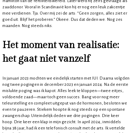
Hamilton van de fertiliteitswereld. Later werd hij zelfs gevraagd als
zaaddonor. Vooral in Scandinavië kon hij er nog een leuk zakcentje
mee verdienen. Tja. Over mij zei de arts: “Geen zorgen, alles ziet er
goed uit. Blijf het proberen.” Okeee. Dus dat deden we. Nog zes
maanden. Nog steeds niks.
Het moment van realisatie:
het gaat niet vanzelf
In januari 2023 mochten we eindelijk starten met IUI. Daarna volgden
nog twee pogingen in december 2023 en januari 2024. Na de eerste
mislukte poging was ik kapot. Alles leek te kloppen—twee eitjes,
voldoende zaad—maar toch geen succes. Bang voor nog meer
teleurstelling en compleet uitgeput van de hormonen, besloten we
even te pauzeren. Stiekem hoopte ik nog steeds op een spontane
zwangerschap. Uiteindelijk deden we drie pogingen. Drie keer
hoop. Drie keer een klap in mijn gezicht. In april 2024, inmiddels
bijna 38 jaar, had ik een telefonisch consult met de arts. Ik vertelde