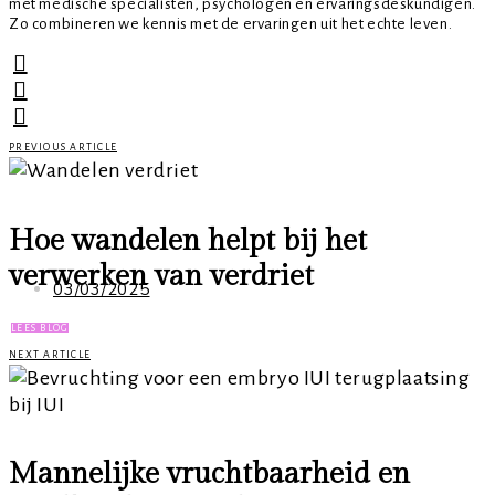
met medische specialisten, psychologen en ervaringsdeskundigen.
Zo combineren we kennis met de ervaringen uit het echte leven.
PREVIOUS ARTICLE
Hoe wandelen helpt bij het
verwerken van verdriet
03/03/2025
LEES BLOG
NEXT ARTICLE
Mannelijke vruchtbaarheid en