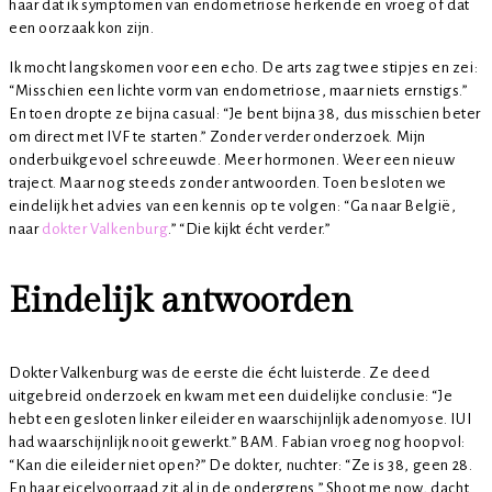
haar dat ik symptomen van endometriose herkende en vroeg of dat
een oorzaak kon zijn.
Ik mocht langskomen voor een echo. De arts zag twee stipjes en zei:
“Misschien een lichte vorm van endometriose, maar niets ernstigs.”
En toen dropte ze bijna casual: “Je bent bijna 38, dus misschien beter
om direct met IVF te starten.” Zonder verder onderzoek. Mijn
onderbuikgevoel schreeuwde. Meer hormonen. Weer een nieuw
traject. Maar nog steeds zonder antwoorden. Toen besloten we
eindelijk het advies van een kennis op te volgen: “Ga naar België,
naar
dokter Valkenburg
.” “Die kijkt écht verder.”
Eindelijk antwoorden
Dokter Valkenburg was de eerste die écht luisterde. Ze deed
uitgebreid onderzoek en kwam met een duidelijke conclusie: “Je
hebt een gesloten linker eileider en waarschijnlijk adenomyose. IUI
had waarschijnlijk nooit gewerkt.” BAM. Fabian vroeg nog hoopvol:
“Kan die eileider niet open?” De dokter, nuchter: “Ze is 38, geen 28.
En haar eicelvoorraad zit al in de ondergrens.” Shoot me now, dacht