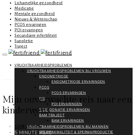
Lichamelijke gezondheid
Medicatie
Mentale gezondheid
Nieuws & Wetenschap
PCOS ervaringen
POI ervaringen
Secundaire infertiliteit
Suppletie
Traject
VRUCHTBAARHEIDSPROBLEMEN
VRUCHTBAARHEIDSPROBLEMEN BIJ VROUWEN
ENDOMETRIOSE
ENDOMETRIOSE ERVARINGEN
PCOS
PCOS ERVARINGEN
Mijn onverwachte reis naar een
POI
POI ERVARINGEN
kinderwens
EICELDONATIE ERVARINGEN
BAM TRAJECT
BAM ERVARINGEN
10/03/2025
VRUCHTBAARHEIDSPROBLEMEN BIJ MANNEN
5 MINUTE READ
SPERMAKWALITEIT & SPERMAPRODUCTIE