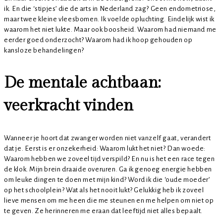
ik. En die ‘stipjes’ die de arts in Nederland zag? Geen endometriose,
maar twee kleine vleesbomen. Ik voelde opluchting. Eindelijk wist ik
waarom het niet lukte. Maar ook boosheid. Waarom had niemand me
eerder goed onderzocht? Waarom had ik hoop gehouden op
kansloze behandelingen?
De mentale achtbaan:
veerkracht vinden
Wanneer je hoort dat zwanger worden niet vanzelf gaat, verandert
dat je. Eerst is er onzekerheid: Waarom lukt het niet? Dan woede:
Waarom hebben we zoveel tijd verspild? En nu is het een race tegen
de klok. Mijn brein draaide overuren. Ga ik genoeg energie hebben
om leuke dingen te doen met mijn kind? Word ik die ‘oude moeder’
op het schoolplein? Wat als het nooit lukt? Gelukkig heb ik zoveel
lieve mensen om me heen die me steunen en me helpen om niet op
te geven. Ze herinneren me eraan dat leeftijd niet alles bepaalt.