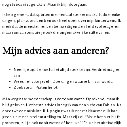
nog steeds niet gelukt is. Maar ik blijf doorgaan.
Ik heb gemerkt dat sporten me mentaal sterker maakt. Ik doe leuke
dingen, plan vooruit en ben ook heel open over mijn kinderwens. Ik
merk dat de meeste mensen bemoedigend en liefdevol reageren,
maar soms… soms zie je ook die ongemakkelijke stilte vallen.
Mijn advies aan anderen?
Neem je tijd. Je hoeft niet altijd sterk te zijn. Verdriet mag er
zijn.
Wees lief voor jezelf. Doe dingen waar je blij van wordt.
Zoek steun. Praten helpt.
Mijn weg naar moederschap is verre van vanzelfsprekend, maar ik
blijf geloven.Het beste advies kreeg ik van een nicht van Fabian. Na
onze tweede mislukte IUI-poging was ik er echt klaar mee. Ik had
geen zin meer in teleurstellingen. Maar zij zei: “Als je het niet blijft
proberen, zul je ook nooit weten of het lukt.” “En als het uiteindelijk