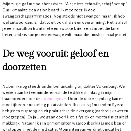
Mijn zusje gaf me ooit het advies: “Als je iets écht wilt, schrijf het op.”
Dus ik maakte een vision board. Ik mediteer. Ik doe
zwangerschapsaffirmaties. Nog steeds niet zwanger, maar… ik heb
wél antwoorden. En dat voelt ook al als een overwinning. Het is alsof
je een marathon traint met een zwakke knie. Eerst moet die knie
beter, anders kun je rennen wat je wilt, maar die finishlijn haal je niet.
De weg vooruit: geloof en
doorzetten
Nu ben ik nog steeds onder behandeling bij dokter Valkenburg. We
werken aan het verminderen van de te dikke slijmlaag in mijn
baarmoeder door de
adenomyose
. Door de dikke slijmlaag kan er
moeilijk een innesteling plaatsvinden. Ik slik al vijf maanden Ryeco,
heb geen eisprong en zit praktisch in de overgang (nachtelijk zweten
inbegrepen). En ja… we gaan door! Het is fysiek en mentaal niet altijd
makkelijk. Natuurlijk zijn er momenten waarop ik er klaar mee ben en
wil stoppen met de medicatie. Momenten van verdriet omdat het