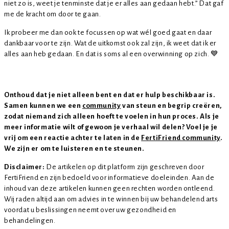
niet zo is, weet je tenminste dat je er alles aan gedaan hebt.” Dat gaf
me de kracht om door te gaan.
Ik probeer me dan ook te focussen op wat wél goed gaat en daar
dankbaar voor te zijn. Wat de uitkomst ook zal zijn, ik weet dat ik er
alles aan heb gedaan. En dat is soms al een overwinning op zich. 💙
Onthoud dat je niet alleen bent en dat er hulp beschikbaar is.
Samen kunnen we een
community
van steun en begrip creëren,
zodat niemand zich alleen hoeft te voelen in hun proces. Als je
meer informatie wilt of gewoon je verhaal wil delen? Voel je je
vrij om een reactie achter te laten in de
FertiFriend community
.
We zijn er om te luisteren en te steunen.
Disclaimer:
De artikelen op dit platform zijn geschreven door
FertiFriend en zijn bedoeld voor informatieve doeleinden. Aan de
inhoud van deze artikelen kunnen geen rechten worden ontleend.
Wij raden altijd aan om advies in te winnen bij uw behandelend arts
voordat u beslissingen neemt over uw gezondheid en
behandelingen.