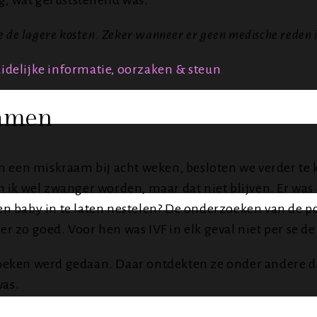
g, wat geruststellend was.
e lagere kosten. Zeker wanneer er geen medische reden is 
delijke informatie, oorzaken & steun
ramen
n een miskraam bij acht weken, besloten we verder te
n ik wel zwanger worden, maar dat niet blijven. Er w
om een baby in te laten nestelen? De onderzoeken van 
er zo goed. Voor hen was IVF in elk geval niet per se de
zoeken werd gedaan. Daar ontdekten ze onder andere 
was.