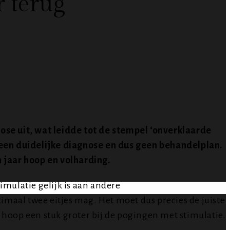
r terug
se uit, wat leidde tot de stempel ‘onverklaarde
 geen duidelijke diagnose en dus geen behandelplan.
n jaar hoop en volharding.
mulatie gelijk is aan andere
maal twee eitjes mag. Het moet dus precies de juiste
 hoop een stuk groter bij de pogingen met stimulatie.