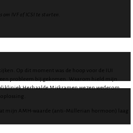
om IVF of ICSI te starten.
 kijken. Op dit moment was de hoop voor de IUI
as een probleem bij gekomen. Waarom hield mijn
de polikliniek Herhaalde Miskramen wezen wederom
 oplossing.
dat mijn AMH-waarde (anti-Müllerian hormoon) laag