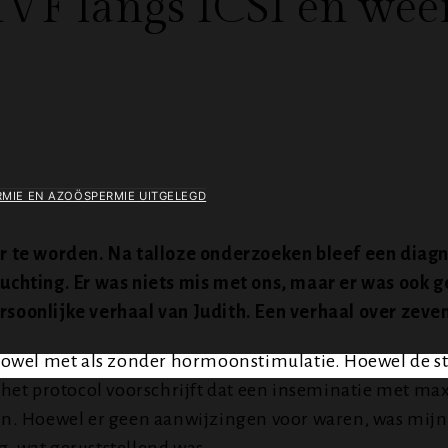
IVF langs ICSI en wee
MIE EN AZOÖSPERMIE UITGELEGD
 te worden. Na talloze onderzoeken bleef een diagno
opluchting. Er was niets mis met ons, maar er was ook
ersoonlijke verhaal van Judith. Een verhaal over zeve
owel met als zonder hormoonstimulatie. Hoewel de sti
et protocol voorschrijft dat een inseminatie met maxi
inen. Hoewel er geen aanwijzingen voor waren, was mijn