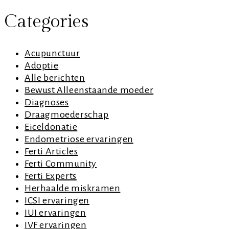
Categories
Acupunctuur
Adoptie
Alle berichten
Bewust Alleenstaande moeder
Diagnoses
Draagmoederschap
Eiceldonatie
Endometriose ervaringen
Ferti Articles
Ferti Community
Ferti Experts
Herhaalde miskramen
ICSI ervaringen
IUI ervaringen
IVF ervaringen