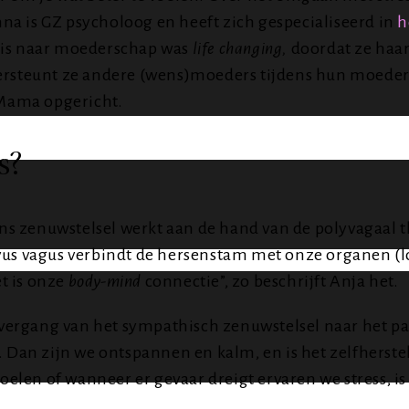
na is GZ psycholoog en heeft zich gespecialiseerd in
h
reis naar moederschap was
life changing,
doordat ze haar
dersteunt ze andere (wens)moeders tijdens hun moede
 Mama opgericht.
s?
 ons zenuwstelsel werkt aan de hand van de polyvagaal t
s vagus verbindt de hersenstam met onze organen (lo
t is onze
body-mind
connectie”, zo beschrijft Anja het.
e overgang van het sympathisch zenuwstelsel naar het p
f. Dan zijn we ontspannen en kalm, en is het zelfherst
en of wanneer er gevaar dreigt ervaren we stress, is