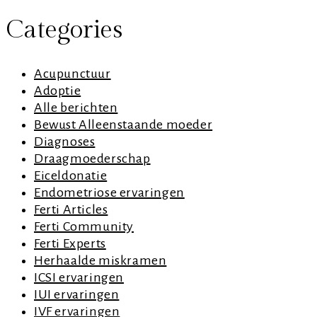
Categories
Acupunctuur
Adoptie
Alle berichten
Bewust Alleenstaande moeder
Diagnoses
Draagmoederschap
Eiceldonatie
Endometriose ervaringen
Ferti Articles
Ferti Community
Ferti Experts
Herhaalde miskramen
ICSI ervaringen
IUI ervaringen
IVF ervaringen