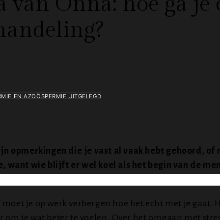
van Onna: hoe ga je o
handeling?
MIE EN AZOÖSPERMIE UITGELEGD
zijn opmerkingen die je vast al vaak hebt gehoord, of
 want wie blijft er wel koel als het begin van de me
 moet je op werk verbergen hoe het echt met je gaat. H
 maar om je wat beter te voelen. Over het omgaan met s