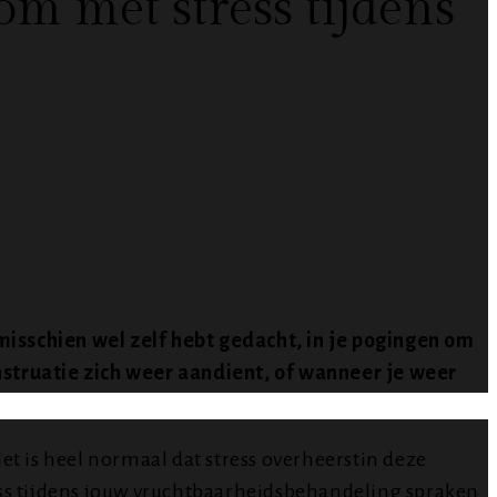
m met stress tijdens
 misschien wel zelf hebt gedacht, in je pogingen om
nstruatie zich weer aandient, of wanneer je weer
et is heel normaal dat stress overheerstin deze
tress tijdens jouw vruchtbaarheidsbehandeling spraken