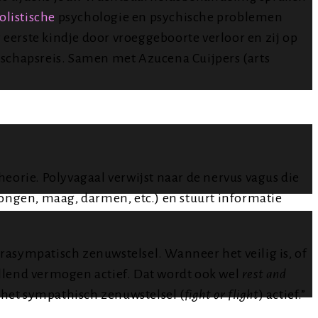
olistische
psychologie en psychische problemen
 eerste kindje door vroeggeboorte verloor en zij op
rschapsreis. Samen met Azucena Cuijpers (arts
heorie. Polyvagaal verwijst naar de nervus vagus die
ngen, maag, darmen, etc.) en stuurt informatie
arasympatisch zenuwstelsel. Wanneer het veilig is, of
ellend vermogen actief. Dat wordt ook wel
rest and
 het sympathisch zenuwstelsel (
fight or flight
) actief.”