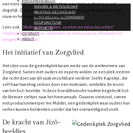
KINDERWENSBLOG
niet eens dat er een zwangerschap was. Het verdriet is er wel
NIEUWS & WETENSCHAP
degelijk. Daarom is het belangrijk dat er een gedenkplek is waar
MENTALE GEZONDHEID
rouw en herinnering samenkomen.”
LICHAMELIJKE GEZONDHEID
ACUPUNCTUUR
Lees ook:
“Miskraam: oorzaken, soorten en steun bij verlies”
SUPPLETIE
“Herhaalde miskramen: duidelijke en betrouwbare informatie bij
CONTACT
ABOUT
terugkerend verlies”
Het initiatief van Zorgvlied
Het idee voor de gedenkplek kwam mede van de werknemers van
Zorgvlied. Samen met ouders en experts wilden ze een plek creëren
die recht doet aan dit vaak onzichtbare verdriet. Joëlle Kapetijn, die
zelf haar tweeling verloor door een miskraam, ontdekte de troost
van het Jizō-beeldje. In deze boeddhistische traditie begeleidt Jizō
de kleinste zieltjes naar het hiernamaals. Daarom ontstond, samen
met productontwerper Ine Mulder, een gedenkplek waar ouders hun
verlies kunnen herdenken zonder dat het overweldigend voelt.
De kracht van Jizō-
beeldjes