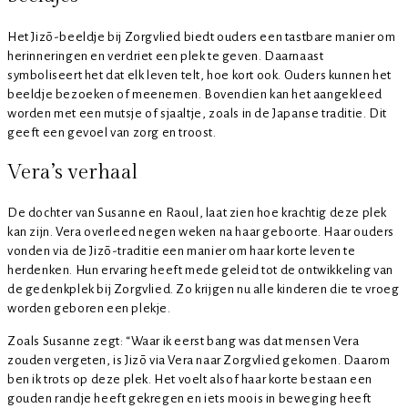
Het Jizō-beeldje bij Zorgvlied biedt ouders een tastbare manier om
herinneringen en verdriet een plek te geven. Daarnaast
symboliseert het dat elk leven telt, hoe kort ook. Ouders kunnen het
beeldje bezoeken of meenemen. Bovendien kan het aangekleed
worden met een mutsje of sjaaltje, zoals in de Japanse traditie. Dit
geeft een gevoel van zorg en troost.
Vera’s verhaal
De dochter van Susanne en Raoul, laat zien hoe krachtig deze plek
kan zijn. Vera overleed negen weken na haar geboorte. Haar ouders
vonden via de Jizō-traditie een manier om haar korte leven te
herdenken. Hun ervaring heeft mede geleid tot de ontwikkeling van
de gedenkplek bij Zorgvlied. Zo krijgen nu alle kinderen die te vroeg
worden geboren een plekje.
Zoals Susanne zegt: “Waar ik eerst bang was dat mensen Vera
zouden vergeten, is Jizō via Vera naar Zorgvlied gekomen. Daarom
ben ik trots op deze plek. Het voelt alsof haar korte bestaan een
gouden randje heeft gekregen en iets moois in beweging heeft