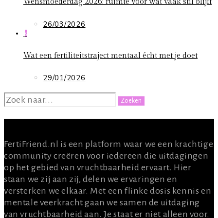
Wensmoederdag 2026: ruimte voor wat vaak stil blijft
26/03/2026
5
Wat een fertiliteitstraject mentaal écht met je doet
29/01/2026
ZOEKEN
NAAR:
OVER ONS
FertiFriend.nl is een platform waar we een krachtige
community creëren voor iedereen die uitdagingen
op het gebied van vruchtbaarheid ervaart. Hier
staan we zij aan zij, delen we ervaringen en
versterken we elkaar. Met een flinke dosis kennis en
mentale veerkracht gaan we samen de uitdaging
van vruchtbaarheid aan. Je staat er niet alleen voor.