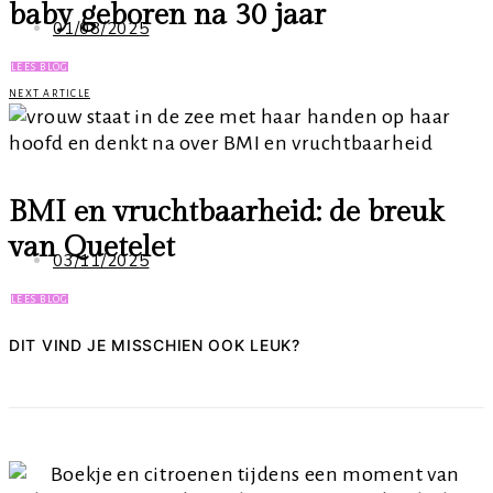
baby geboren na 30 jaar
01/08/2025
LEES BLOG
NEXT ARTICLE
BMI en vruchtbaarheid: de breuk
van Quetelet
03/11/2025
LEES BLOG
DIT VIND JE MISSCHIEN OOK LEUK?