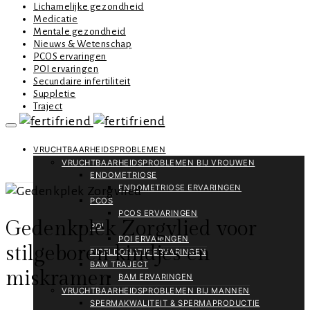
Lichamelijke gezondheid
Medicatie
Mentale gezondheid
Nieuws & Wetenschap
PCOS ervaringen
POI ervaringen
Secundaire infertiliteit
Suppletie
Traject
VRUCHTBAARHEIDSPROBLEMEN
VRUCHTBAARHEIDSPROBLEMEN BIJ VROUWEN
ENDOMETRIOSE
ENDOMETRIOSE ERVARINGEN
PCOS
PCOS ERVARINGEN
Gedenkplek Zorgvlied voor
POI
POI ERVARINGEN
stilgeboren kindjes en
EICELDONATIE ERVARINGEN
BAM TRAJECT
miskramen
BAM ERVARINGEN
VRUCHTBAARHEIDSPROBLEMEN BIJ MANNEN
SPERMAKWALITEIT & SPERMAPRODUCTIE