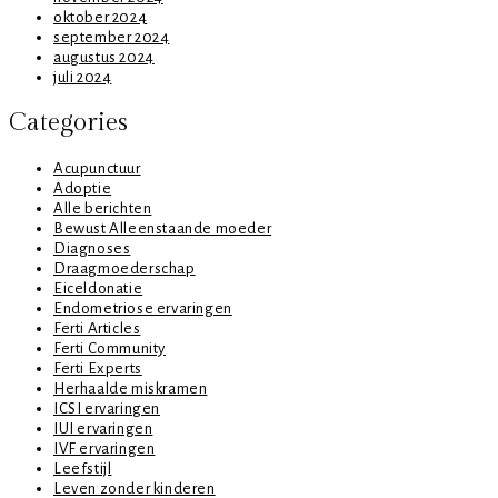
oktober 2024
september 2024
augustus 2024
juli 2024
Categories
Acupunctuur
Adoptie
Alle berichten
Bewust Alleenstaande moeder
Diagnoses
Draagmoederschap
Eiceldonatie
Endometriose ervaringen
Ferti Articles
Ferti Community
Ferti Experts
Herhaalde miskramen
ICSI ervaringen
IUI ervaringen
IVF ervaringen
Leefstijl
Leven zonder kinderen