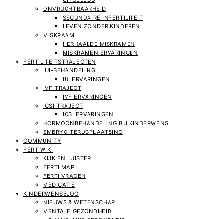
UITGELEGD
ONVRUCHTBAARHEID
SECUNDAIRE INFERTILITEIT
LEVEN ZONDER KINDEREN
MISKRAAM
HERHAALDE MISKRAMEN
MISKRAMEN ERVARINGEN
FERTILITEITSTRAJECTEN
IUI-BEHANDELING
IUI ERVARINGEN
IVF-TRAJECT
IVF ERVARINGEN
ICSI-TRAJECT
ICSI ERVARINGEN
HORMOONBEHANDELING BIJ KINDERWENS
EMBRYO TERUGPLAATSING
COMMUNITY
FERTIWIKI
KIJK EN LUISTER
FERTI MAP
FERTI VRAGEN
MEDICATIE
KINDERWENSBLOG
NIEUWS & WETENSCHAP
MENTALE GEZONDHEID