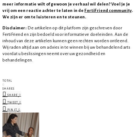
meer informatie wilt of gewoon je verhaal wil delen? Voel je je
vrij om een reactie achter te laten in de
FertiFriend community
.
We zijn er om te luisteren en te steunen.
Disclaimer:
De artikelen op dit platform zijn geschreven door
FertiFriend en zijn bedoeld voor informatieve doeleinden. Aan de
inhoud van deze artikelen kunnen geen rechten worden ontleend.
Wij raden altijd aan om advies in te winnen bij uw behandelend arts
voordat u beslissingen neemt over uw gezondheid en
behandelingen.
TOTAL
0
SHARES
0
SHARE
0
TWEET
0
PIN IT