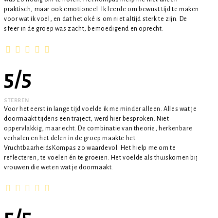
praktisch, maar ook emotioneel. Ik leerde om bewust tijd te maken
voor wat ik voel, en dat het oké is om niet altijd sterk te zijn. De
sfeer in de groep was zacht, bemoedigend en oprecht.
5
/
5
STERREN
Voor het eerst in lange tijd voelde ik me minder alleen. Alles wat je
doormaakt tijdens een traject, werd hier besproken. Niet
oppervlakkig, maar echt. De combinatie van theorie, herkenbare
verhalen en het delen in de groep maakte het
VruchtbaarheidsKompas zo waardevol. Het hielp me om te
reflecteren, te voelen én te groeien. Het voelde als thuiskomen bij
vrouwen die weten wat je doormaakt.
5
/
5