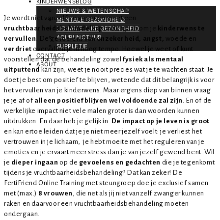
KINDERWENSBLOG
NIEUWS & WETENSCHAP
Je wordt niet vanzelf zwanger en moet een
MENTALE GEZONDHEID
vruchtbaarheidsbehandeling
ondergaan om je
kinderwens te
LICHAMELIJKE GEZONDHEID
ACUPUNCTUUR
vervullen
. De gevoelens van
onzekerheid, angst,
woede en
SUPPLETIE
verdriet
overvallen je in hoog tempo. Hoewel je weet of kunt
CONTACT
voorstellen dat de behandeling zowel
fysiek als mentaal
ABOUT
uitputtend
kan zijn, weet je nooit precies wat je te wachten staat. Je
doet je best om positief te blijven, wetende dat dit belangrijk is voor
het vervullen van je kinderwens. Maar ergens diep van binnen vraag
je je af of
alleen positief blijven wel voldoende zal zijn
. En of de
werkelijke impact niet vele malen groter is dan woorden kunnen
uitdrukken. En daar heb je gelijk in.
De impact op je leven is groot
en kan ertoe leiden dat je je niet meer jezelf voelt: je verliest het
vertrouwen in je lichaam, je hebt moeite met het reguleren van je
emoties en je ervaart meer stress dan je van jezelf gewend bent. Wil
je
dieper ingaan
op de
gevoelens en gedachten
die je tegenkomt
tijdens je vruchtbaarheidsbehandeling? Dat kan zeker! De
FertiFriend Online Training met steungroep doe je exclusief samen
met (max.)
8 vrouwen
, die net als jij niet vanzelf zwanger kunnen
raken en daarvoor een vruchtbaarheidsbehandeling moeten
ondergaan.