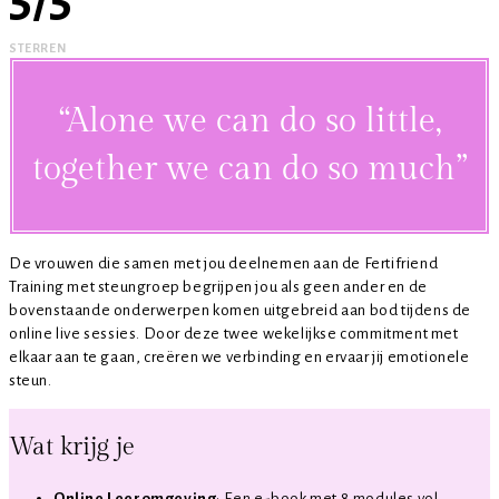
STERREN
“Alone we can do so little,
together we can do so much”
De vrouwen die samen met jou deelnemen aan de Fertifriend
Training met steungroep begrijpen jou als geen ander en de
bovenstaande onderwerpen komen uitgebreid aan bod tijdens de
online live sessies. Door deze twee wekelijkse commitment met
elkaar aan te gaan, creëren we verbinding en ervaar jij emotionele
steun.
Wat krijg je
Online Leeromgeving
: Een e-book met 8 modules vol