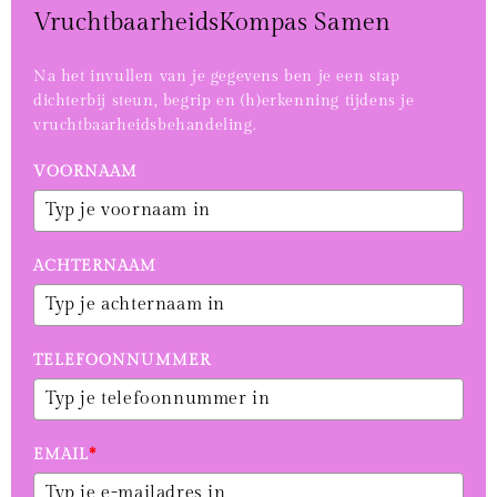
VruchtbaarheidsKompas Samen
Na het invullen van je gegevens ben je een stap
dichterbij steun, begrip en (h)erkenning tijdens je
vruchtbaarheidsbehandeling.
VOORNAAM
ACHTERNAAM
TELEFOONNUMMER
EMAIL
*