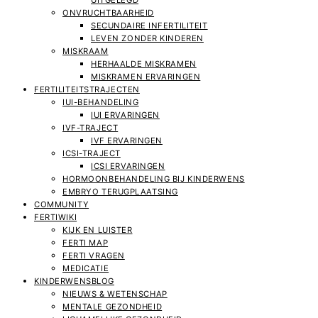
UITGELEGD
ONVRUCHTBAARHEID
SECUNDAIRE INFERTILITEIT
LEVEN ZONDER KINDEREN
MISKRAAM
HERHAALDE MISKRAMEN
MISKRAMEN ERVARINGEN
FERTILITEITSTRAJECTEN
IUI-BEHANDELING
IUI ERVARINGEN
IVF-TRAJECT
IVF ERVARINGEN
ICSI-TRAJECT
ICSI ERVARINGEN
HORMOONBEHANDELING BIJ KINDERWENS
EMBRYO TERUGPLAATSING
COMMUNITY
FERTIWIKI
KIJK EN LUISTER
FERTI MAP
FERTI VRAGEN
MEDICATIE
KINDERWENSBLOG
NIEUWS & WETENSCHAP
MENTALE GEZONDHEID