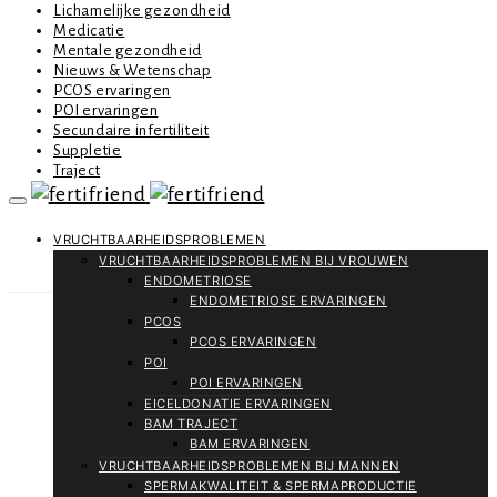
Lichamelijke gezondheid
Medicatie
Mentale gezondheid
Nieuws & Wetenschap
PCOS ervaringen
POI ervaringen
Secundaire infertiliteit
Suppletie
Traject
VRUCHTBAARHEIDSPROBLEMEN
VRUCHTBAARHEIDSPROBLEMEN BIJ VROUWEN
ENDOMETRIOSE
ENDOMETRIOSE ERVARINGEN
PCOS
PCOS ERVARINGEN
POI
POI ERVARINGEN
EICELDONATIE ERVARINGEN
BAM TRAJECT
BAM ERVARINGEN
VRUCHTBAARHEIDSPROBLEMEN BIJ MANNEN
SPERMAKWALITEIT & SPERMAPRODUCTIE