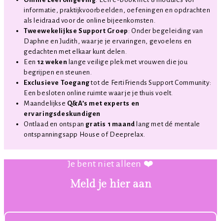
informatie, praktijkvoorbeelden, oefeningen en opdrachten
als leidraad voor de online bijeenkomsten.
Tweewekelijkse Support Groep
: Onder begeleiding van
Daphne en Judith, waar je je ervaringen, gevoelens en
gedachten met elkaar kunt delen.
Een
12 weken
lange veilige plek met vrouwen die jou
begrijpen en steunen.
Exclusieve Toegang
tot de FertiFriends Support Community:
Een besloten online ruimte waar je je thuis voelt.
Maandelijkse
Q&A’s met experts en
ervaringsdeskundigen
Ontlaad en ontspan
gratis 1 maand
lang met dé mentale
ontspanningsapp House of Deeprelax.
Je bent niet alleen ❤️
Meld je hier aan