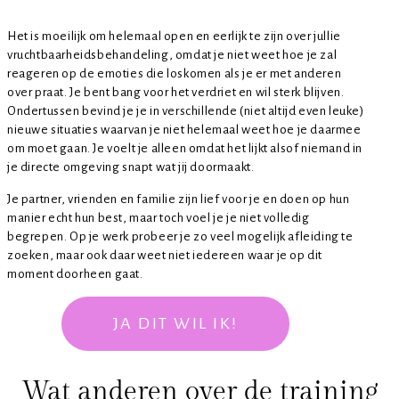
Het is moeilijk om helemaal open en eerlijk te zijn over jullie
vruchtbaarheidsbehandeling, omdat je niet weet hoe je zal
reageren op de emoties die loskomen als je er met anderen
over praat. Je bent bang voor het verdriet en wil sterk blijven.
Ondertussen bevind je je in verschillende (niet altijd even leuke)
nieuwe situaties waarvan je niet helemaal weet hoe je daarmee
om moet gaan. Je voelt je alleen omdat het lijkt alsof niemand in
je directe omgeving snapt wat jij doormaakt.
Je partner, vrienden en familie zijn lief voor je en doen op hun
manier echt hun best, maar toch voel je je niet volledig
begrepen. Op je werk probeer je zo veel mogelijk afleiding te
zoeken, maar ook daar weet niet iedereen waar je op dit
moment doorheen gaat.
JA DIT WIL IK!
Wat anderen over de training