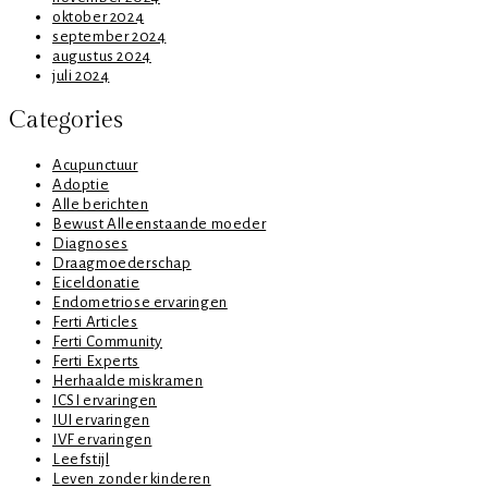
oktober 2024
september 2024
augustus 2024
juli 2024
Categories
Acupunctuur
Adoptie
Alle berichten
Bewust Alleenstaande moeder
Diagnoses
Draagmoederschap
Eiceldonatie
Endometriose ervaringen
Ferti Articles
Ferti Community
Ferti Experts
Herhaalde miskramen
ICSI ervaringen
IUI ervaringen
IVF ervaringen
Leefstijl
Leven zonder kinderen