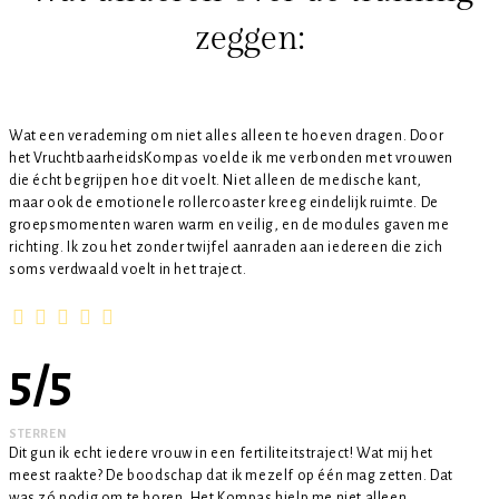
zeggen:
Wat een verademing om niet alles alleen te hoeven dragen. Door
het VruchtbaarheidsKompas voelde ik me verbonden met vrouwen
die écht begrijpen hoe dit voelt. Niet alleen de medische kant,
maar ook de emotionele rollercoaster kreeg eindelijk ruimte. De
groepsmomenten waren warm en veilig, en de modules gaven me
richting. Ik zou het zonder twijfel aanraden aan iedereen die zich
soms verdwaald voelt in het traject.
5
/
5
STERREN
Dit gun ik echt iedere vrouw in een fertiliteitstraject! Wat mij het
meest raakte? De boodschap dat ik mezelf op één mag zetten. Dat
was zó nodig om te horen. Het Kompas hielp me niet alleen